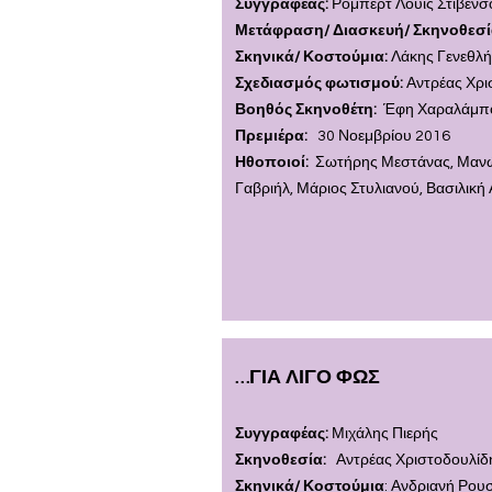
Συγγραφέας:
Ρόμπερτ Λουις Στίβεν
Μετάφραση/ Διασκευή/ Σκηνοθεσ
Σκηνικά/ Κοστού
μια:
Λάκης Γενεθλ
Σχεδιασμός φωτισμού:
Αντρέας Χρι
Βοηθός Σκηνοθέτη:
Έφη Χαραλάμπ
Πρεμιέρα:
30 Νοεμβρίου 2016
Ηθοποιοί:
Σωτήρης Μεστάνας, Μανώ
Γαβριήλ, Μάριος Στυλιανού, Βασιλικ
…ΓΙΑ ΛΙΓΟ ΦΩΣ
Συγγραφέας:
Μιχάλης Πιερής
Σκηνοθεσία:
Αντρέας Χριστοδουλί
Σκηνικά/ Κοστούμια
: Ανδριανή Ρο