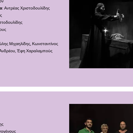
σον
ία
: Αντρέας Χριστοδουλίδης
ής
στοδουλίδης
ους
λης Μιχαηλίδης, Κωνσταντίνος
ή Ανδρέου, Έφη Χαραλαμπούς
δης
υσογένους