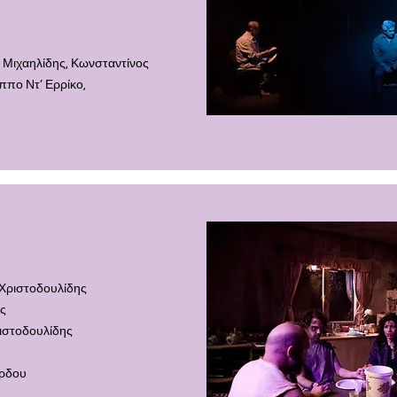
ς
 Μιχαηλίδης, Κωνσταν
τίνος
ππο Ντ’ Ερρίκο,
Χριστοδουλίδης
ής
ιστοδουλίδης
ρδου