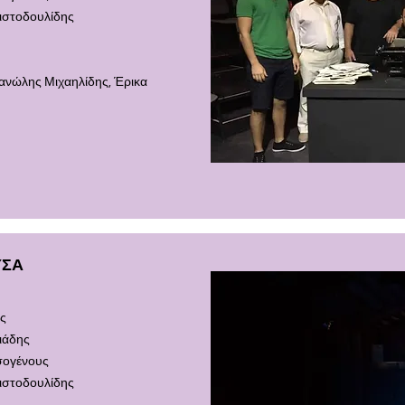
ιστοδουλίδης
ανώλης Μιχαηλίδης, Έρικα
ΥΣΑ
ης
ιάδης
σογένους
ιστοδουλίδης