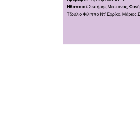
Ηθοποιοί:
Σωτήρης Μεστάνας, Φανή 
Τζούλιο Φιλίππο Ντ’ Ερρίκο, Μάριος 