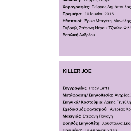
Μουσική:
Σάββας Σάββα
Χορογραφίες:
Γιώργος Δημόπουλο
Πρεμιέρα:
10 Ιουνίου 2016
Ηθοποιοί
: Έρικα Μπεγέτη, Μανώλης
Γαβριήλ, Στέφανη Νέρου, Τζούλιο Φιλί
Βασιλική Ανδρέου
KILLER JOE
Συγγραφέας
: Tracy Letts
Μετάφραση/ Σκηνοθεσία:
Αντρέας 
Σκηνικά/ Κοστούμια
: Λάκης Γενεθλ
Σχεδιασμός φωτισμού:
Αντρέας Χρ
Μακιγιάζ:
Στέφανη Παναγ
ή
Βοηθός Σκηνοθέτη:
Χ
ρυστάλλα Σκό
Πρεμιέρα:
1η Απριλίου 2016